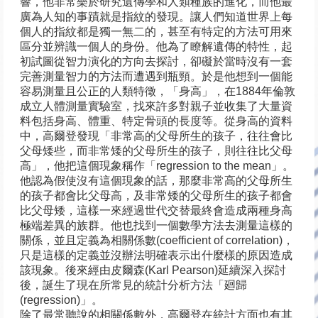
響，他非常樂於研究遺傳學和人類種族的進化，而他最
廣為人知的事蹟就是指紋的發現。讓人們知道世界上每
個人的指紋都是獨一無二的，甚至有特定的方法可用來
區分並辨識一個人的身份。他為了瞭解遺傳的特性，起
初試圖從智力演化的方向去探討，卻礙於當時沒有一套
完善測量智力的方法而遭遇到瓶頸。於是他想到一個能
容易測量且公正的人類特徵，「身高」，在1884年倫敦
成立人體測量實驗室，找來許多對親子並收集了大量資
料包括身高、體重、特定骨頭的長度等。從身高的資料
中，高爾登發現「非常高的父母所生的孩子，往往會比
父母矮些，而非常矮的父母所生的孩子，則往往比父母
高」，他把這個現象稱作「regression to the mean」。
他認為假使沒有這個現象的話，那麼非常高的父母所生
的孩子都會比父母高，及非常矮的父母所生的孩子都會
比父母矮，這樣一來經過世代交替最終會造成兩種身高
極端差異的族群。他也找到一個數學方法去測量這樣的
關係，並且定義為相關係數(coefficient of correlation)，
只是這樣的定義並沒辦法明確表示出什麼樣的原因造成
該現象。後來經由皮爾森(Karl Pearson)延續深入探討
後，誕生了現在所常見的統計分析方法「廻歸
(regression)」。
除了最常聽說的相關係數外，高爾登在統計方面也有其