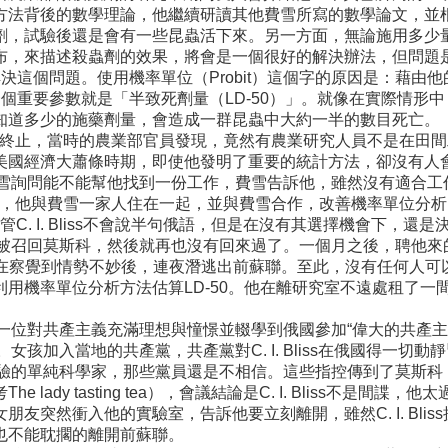
方法背後的數學理論，他繼續研讀其他費雪所寫的數學論文，並
劑，試驗後還是會有一些昆蟲活下來。另一方面，無論施用多少
來描述殺蟲劑的效果，將會是一個很好的解決辦法，但問題是如何建構
方法來解決這個問題。使用機率單位（Probit）這個字的原因是：藉由
一個重要參數就是「半致死劑量（LD-50）」。就像在實際情形
知道多少的施藥劑量，會造成一群昆蟲中大約一半的數目死亡。
實驗被迫終止，當時的農業部官員發現，竟然有農業研究人員不是在田間工作
美國經濟大蕭條時期，即使他發明了重要的統計方法，卻沒有人
他寫信給費雪詢問能不能幫他找到一份工作，費雪告訴他，雖然沒有適
來到英國，他與費雪一家人住在一起，並與費雪合作，改善機率單位分析的方
C. I. Bliss不會說半句俄語，但是在沒有其選擇機會下，
人的老闆就被召回莫斯科，然後就再也沒有回來過了。一個月之後，聘
的主管，在察覺到情勢不妙後，連夜潛逃出前蘇聯。至此，沒有任何人可以管
機率單位分析方法估算LD-50。他在離研究室不遠處租了一間房
輕女孩，一位對共產主義充滿理想與憧憬並輟學到俄國參加“偉大的共
街。女孩加入當地的共產黨，共產黨對C. I. Bliss在俄國得一切動靜
關心自己實驗的單純科學家，那些黨員還是不相信。這些指控傳到了莫
ady tasting tea），會議結論是C. I. Bliss不是
友突然衝入他的實驗室，告訴他要立刻離開，雖然C. I. Bli
也不能耽擱的離開前蘇聯。