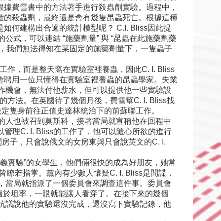
根據費雪書中的方法著手進行殺蟲劑實驗。過程中，
量的殺蟲劑，最終還是會有幾隻昆蟲死亡。根據這種
出合適的統計模型呢？ C.I. Bliss因此提
他的公式，可以連結 “施藥劑量” 與 “昆蟲在此施藥劑藥
中，我們無法得知在某固定的施藥劑量下，一隻蟲子
，而是整天窩在實驗室裡養蟲，因此C. I. Bliss
會聘用一位只懂得在實驗室裡養蟲的昆蟲學家。失業
合工作機會，無法付他薪水，但可以提供他一些實驗設
法。在英國待了幾個月後，費雪幫C. I. Bliss找
還是決定隻身前往正值史達林統治下的前蘇聯工作。
他來的人也被召到莫斯科，接著當局就宣稱他在回程中
理C. I. Bliss的工作了，他可以隨心所欲的進行
子，只會說俄文的女房東與只會說英文的C. I.
產主義實驗”的女學生，他們倆很快的成為好朋友，她常
皆瞭若指掌。黨內有少數人懷疑C. I. Bliss是間諜，
斯科，當局就指派了一個委員會來調查這件事。委員會
間諜，他太過於坦率，一眼就能讓人看穿了。在接下來的幾個
ss抗議說他的實驗還沒完成，還沒寫下實驗記錄，他