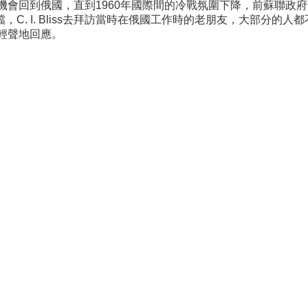
沒有機會回到俄國，直到1960年國際間的冷戰氛圍下降，前蘇聯政府也放
C. I. Bliss去拜訪當時在俄國工作時的老朋友，大部分的
俄語輕聲地回應。