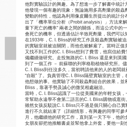
他對實驗設計的興趣。為了想進一步了解書中統計
他發現一個有趣的現象：無論施用多高劑量的殺蟲
變動的特性，他認為利用像皮爾生所提出的統計分布，
出了「機率單位分析（Probit analysis）」
量下死亡的機率” 兩者之間的關係，而這公式中的
會死亡的機率，但透過估計半致死劑量，我們可以
在1933年，C. I. Bliss的研究工作及殺蟲劑
的實驗室就被迫關閉，而他也被解雇了。當時正值
又找不到工作的C. I. Bliss想到了費雪，
備繼續做研究。走投無路的C. I. Bliss 還是
到了一個工作 － 前蘇聯的列寧格勒植物研究所。儘管
C. I. Bliss到任沒多久，當初聘請他來的
“自殺” 了。負責管理C. I. Bliss隔壁實驗室
他想做的事。他實驗了不同殺蟲劑組合的效果，並利用
Bliss，靠著手勢及誠心的微笑相處融洽。
當時，C. I. Bliss認識了一位從美國來的年
常幫助永遠學不會第二語言的C. I. Bliss購物或逛
雖然女孩反駁說C. I. Bliss只不過是個只
進行不久就結束了（詳細情形，有興趣的同學可參考The l
月，他繼續他的研究工作，直到某一天下午，他的女朋
女朋友卻把他推離書桌並幫他拿上外套，要他一刻