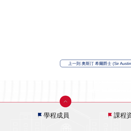
上一則:奧斯汀 希爾爵士 (Sir Austin H
學程成員
課程