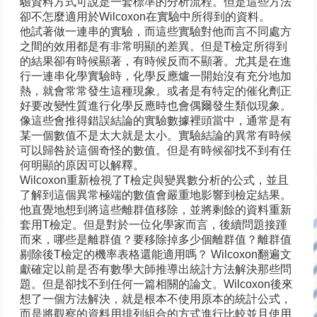
驗資料方式可說是一套標準的分析流程。但是這些方法
卻不怎麼適用於Wilcoxon在實驗中所得到的資料。
他試著做一連串的實驗，而這些實驗對他而言不同處方
之間的效用都是有非常明顯的差異。但是T檢定所得到
的結果卻有時候顯著，有時候反而不顯著。尤其是在進
行一連串化學實驗時，化學反應爐一開始沒有充分地加
熱，就會常常發生這種現象。或者是有特定的催化劑正
好要改變性質進行化學反應時也會偶爾發生類似現象。
像這些會推得錯誤結論的實驗數據裡頭當中，通常是有
某一個數值不是太大就是太小。實驗結論的異常有時候
可以歸咎於這個奇怪的數值。但是有時候卻找不到有任
何明顯的原因可以解釋。
Wilcoxon重新檢視了T檢定與變異數分析的公式，並且
了解到這個異常極端的數值會嚴重地影響到檢定結果。
他直覺地想到將這些離群值移除，並將剩餘的資料重新
套用T檢定。但是對於一位化學家而言，後續問題接踵
而來，哪些是離群值？要移除掉多少個離群值？離群值
剔除後T檢定的機率表格還能適用嗎？ Wilcoxon翻遍文
獻確定以前是否有數學大師推導出統計方法解決那些問
題。但是卻找不到任何一篇相關的論文。Wilcoxon後來
想了一個方法解決，就是根本不使用原本的統計公式，
而是將觀察的資料用排列組合的方式進行比較並且使用