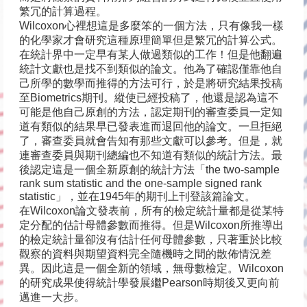
繁冗的計算過程。
Wilcoxon心裡想這是多麼笨的一個方法，只有像我一樣
的化學家才會研究這種原理簡單但是繁冗的計算公式。
在統計界中一定早有某人做過類似的工作！但是他翻遍
統計文獻也是找不到類似的論文。他為了確認僅靠他自
己所學的數學而推得的方法可行，於是將研究結果投稿
至Biometrics期刊。縱使已經投稿了，他還是認為這不
可能是他自己原創的方法，認定期刊的審查委員一定知
道有類似的結果早已發表進而退回他的論文。一旦拒絕
了，審查委員就會告知有那些文獻可以參考。但是，就
連審查委員與期刊總編也不知道有類似的統計方法。最
後認定這是一個全新原創的統計方法「the two-sample
rank sum statistic and the one-sample signed rank
statistic」，並在1945年的期刊上刊登該篇論文。
在Wilcoxon論文發表前，所有的檢定統計量都是從某特
定分配的估計母體參數而推得。但是Wilcoxon所推導出
的檢定統計量卻沒有估計任何母體參數，只著重於比較
觀察的資料與期望資料完全隨機時之間的散佈情況差
異。因此這是一個全新的領域，無母數檢定。Wilcoxon
的研究成果使得統計學發展繼Pearson時期後又更向前
邁進一大步。