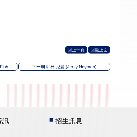
回上一頁
回最上面
上一則:羅納德 費雪爵士 (Sir Ronald Fisher)
下一則:耶日 尼曼 (Jerzy Neyman)
資訊
招生訊息