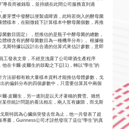
化學”專長而被錄取，並持續在此間公司服務直到過
題。
入麥芽漿中發酵以便製成啤酒，此時若倒入的酵母菌
液體樣本，在顯微鏡下計算樣本中酵母菌個數，再推
母菌數目固定），想推估的是瓶子中酵母菌的總數，
位體積含有的酵母菌數目為一種機率分布）。根據檢
，戈斯特據以設計出合適的估算式來估計參數，意即
有員工發表文章，不經意洩露了公司啤酒生產程序
卡爾‧皮爾生的鼓勵之下(註1)，轉以“學生”的
計方法卻都有賴大量樣本資料才能推估母體參數，戈
提出的偏斜分布的四個參數中，只需要估算其中兩個
爾‧皮爾生，另一邊則是以天才著稱的費雪。雖然
對某些統計問題的看法相左，兩人互有嫌隙，而戈斯
7年戈斯特因為心臟病突發去世為止，他一共發表了超
書，Guinness公司才訝然發現了這位“學生”的真