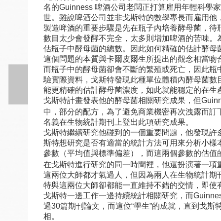
名的Guinness 啤酒公司老闆正打算雇用年輕
世。雖說啤酒公司並非戈斯特的數學專長而雇用他，
製造啤酒的重要步驟是先在瓶子內培養酵母菌，待
數目太少會發酵不完全，太多則增加啤酒的苦味。
估瓶子中酵母菌的總數。因此如何精確的估計酵母
這個問題的本質與卡爾皮爾生所提出的觀念相當吻
而瓶子中的酵母菌卻會不斷的繁殖或死亡，因此瓶
驗實際資料，戈斯特發現此種單位體積內酵母菌數
能更精確的估計酵母菌濃度，如此就能穩定的在生
戈斯特計畫發表他的酵母菌相關研究成果，但Gui
中，部分的配方，為了避免商業機密再次洩露而訂下
名義在生物統計期刊上登出此項研究成果。
戈斯特繼續研究他碰到的一個重要問題，他發現許
斯特想研究是否有適當的統計方法可用來分析小樣
參數（平均值與標準偏差），而這兩個參數的估值的比
在戈斯特進行研究的同一時間裡，他還扮演著一項
這兩位大師都才氣過人，但因為兩人在生物統計期
特與這兩位大師卻都能一直維持不錯的交情，即使
戈斯特一邊工作一邊持續統計相關研究，而Guinn
過30篇期刊論文，而這位“學生”的成就，直到戈斯特
相。