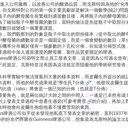
科學家進入公司服務，以改善公司的釀酒品質，而戈斯特因為他的“
但戈斯特對公司的第一個主要貢獻卻是解決一個數學(統計)問
瓶子內的酵母菌生長繁殖到適當數目後，再將瓶子內的酵母菌倒
為了確知瓶子中酵母菌的數目，當時的做法是先從瓶子中取部分
菌數目就變成一個重要課題。
合，我們觀察到的對象是瓶子中取出的部份樣本（從中取出的酵
中酵母菌的總數並非是一個固定值，而是一個會變動的數目（單
目機率分布屬於僅有一個參數的卜瓦松分佈，在知道分佈型式後
產過程中加入適當濃度的酵母菌，製作品質更穩定的啤酒。
nness啤酒公司卻明文禁止員工發表文章，這是因為公司過去曾
此規定。戈斯特並沒有因為這項規定而阻礙他的學術研究發表，他在
多科學實驗中無法搜集到大量的樣本資料，而皮爾生所提出的統
本資料，而他的研究成果就是“
學生氏T分佈
”。他發現皮爾生
值（ratio）將會是一個已知的分佈（也就是T分佈）。
重要角色，就是兩位統計大師之間的中間人：一邊是已卓然有成卡
刊上發表文章過程中曾產生過節(可參考
費雪
的介紹)，再加上
有時他會向皮爾生抱怨他看不懂費雪寫的東西。
ess啤酒公司似乎從未發現他私底下發表文章的祕密，直到193
的好友們齊聚在Guinness啤酒公司，想集資為戈斯特的論文出版專